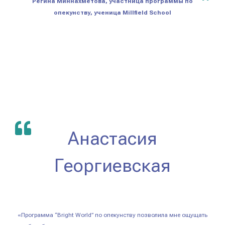
Регина Миннахметова, участница программы по
опекунству, ученица Millfield School
Анастасия
Георгиевская
«Программа “Bright World” по опекунству позволила мне ощущать