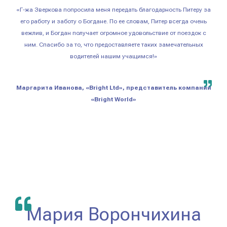
«Г-жа Зверкова попросила меня передать благодарность Питеру за
его работу и заботу о Богдане. По ее словам, Питер всегда очень
вежлив, и Богдан получает огромное удовольствие от поездок с
ним. Спасибо за то, что предоставляете таких замечательных
водителей нашим учащимся!»
Маргарита Иванова, «Bright Ltd», представитель компании
«Bright World»
Мария Ворончихина