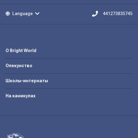
Language
441273835745
О Bright World
Опекунство
Школы-интернаты
На каникулах