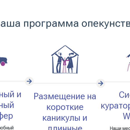
аша программа опекунст
ный и
Си
Размещение на
ный
куратор
короткие
фер
W
каникулы и
длинные
любный
Наши мес