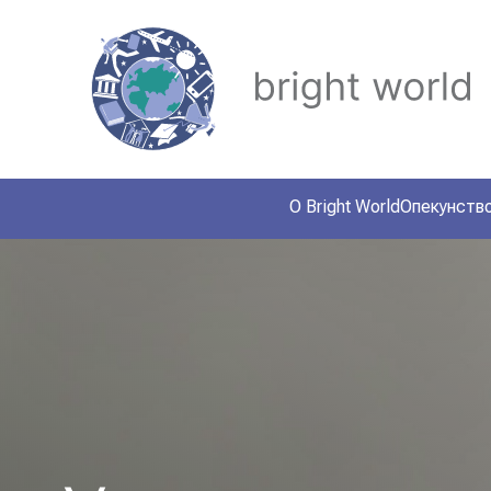
О Bright World
Опекунств