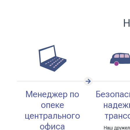
Н
Менеджер по
Безопас
опеке
надеж
центрального
транс
офиса
Наш друже