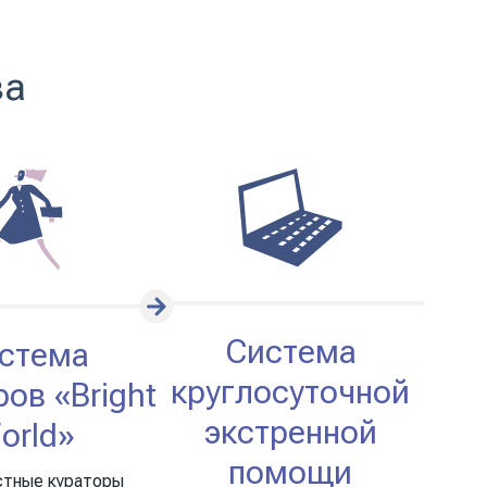
ва
Система
стема
круглосуточной
ов «Bright
экстренной
orld»
помощи
тные кураторы