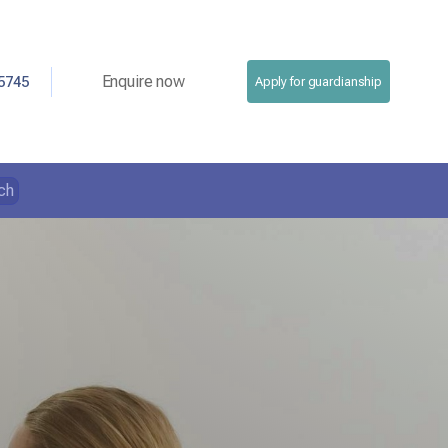
Enquire now
5745
Apply for guardianship
ch