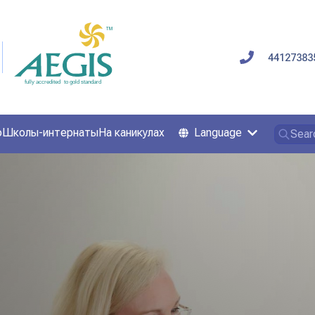
44127383
о
Школы-интернаты
На каникулах
Language
Sear