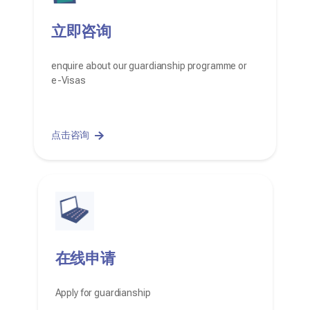
立即咨询
enquire about our guardianship programme or
e-Visas
点击咨询
在线申请
Apply for guardianship